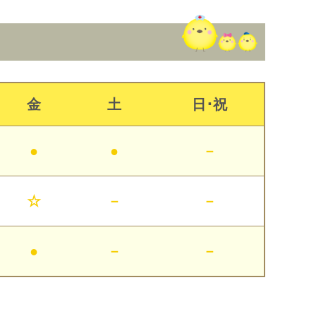
金
土
日･祝
●
●
－
☆
－
－
●
－
－