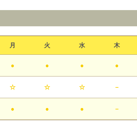
月
火
水
木
●
●
●
●
☆
☆
☆
－
●
●
●
－